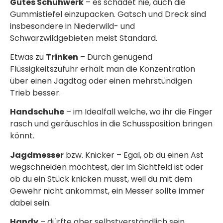
Gutes Schuhwerk
– es schadet nie, auch die
Gummistiefel einzupacken. Gatsch und Dreck sind
insbesondere in Niederwild- und
Schwarzwildgebieten meist Standard.
Etwas zu
Trinken
– Durch genügend
Flüssigkeitszufuhr erhält man die Konzentration
über einen Jagdtag oder einen mehrstündigen
Trieb besser.
Handschuhe
– im Idealfall welche, wo ihr die Finger
rasch und geräuschlos in die Schussposition bringen
könnt.
Jagdmesser
bzw. Knicker – Egal, ob du einen Ast
wegschneiden möchtest, der im Sichtfeld ist oder
ob du ein Stück knicken musst, weil du mit dem
Gewehr nicht ankommst, ein Messer sollte immer
dabei sein.
Handy
– dürfte aber selbstverständlich sein